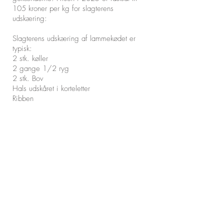
105 kroner per kg for slagterens
udskæring:
Slagterens udskæring af lammekødet er
typisk:
2 stk. køller
2 gange
1/2
ryg
2 stk. Bov
Hals udskåret i korteletter
Ribben
Indmad
Hakket
Der kan forekomme mindre ændringer i
ovenstående, men slagteren tilstræber at
lykkes så godt som muligt med
udskæringerne.
Eventuelle ønsker til udskæringer
imødekommes så vidt mulig mod relateret
merpris