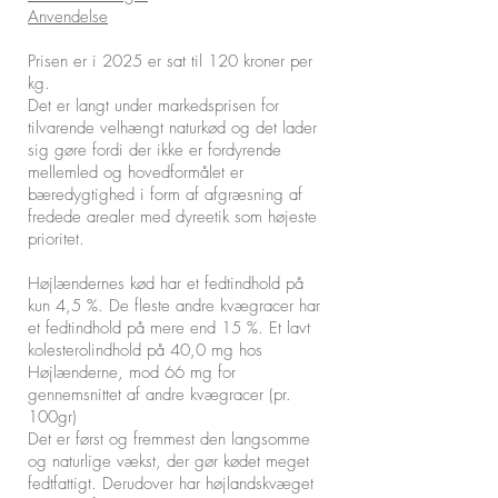
Anvendelse
Prisen er i 2025 er sat til 120 kroner per
kg.
Det er langt under markedsprisen for
tilvarende velhængt naturkød og det lader
sig gøre fordi der ikke er fordyrende
mellemled og hovedformålet er
bæredygtighed i form af afgræsning af
fredede arealer med dyreetik som højeste
prioritet.
Højlændernes kød har et fedtindhold på
kun 4,5 %. De fleste andre kvægracer har
et fedtindhold på mere end 15 %. Et lavt
kolesterolindhold på 40,0 mg hos
Højlænderne, mod 66 mg for
gennemsnittet af andre kvægracer (pr.
100gr)
Det er først og fremmest den langsomme
og naturlige vækst, der gør kødet meget
fedtfattigt. Derudover har højlandskvæget