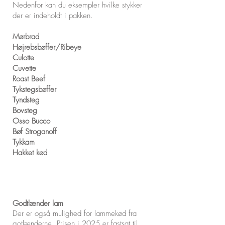
Nedenfor kan du eksempler hvilke stykker
der er indeholdt i pakken.
Mørbrad
Højrebsbøffer/Ribeye
Culotte
Cuvette
Roast Beef
Tykstegsbøffer
Tyndsteg
Bovsteg
Osso Bucco
Bøf Stroganoff
Tykkam
Hakket kød
Godtlænder lam
Der er også mulighed for lammekød fra
gotlænderne. Prisen i 2025 er fastsat til