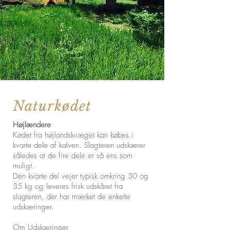
Naturkødet
Højlændere
Kødet fra højlandskvæget kan købes i
kvarte dele af kalven. Slagteren udskærer
således at de fire dele er så ens som
muligt.
Den kvarte del vejer typisk omkring 30 og
35 kg og leveres frisk udskåret fra
slagteren, der har mærket de enkelte
udskæringer.
Om Udskæringer