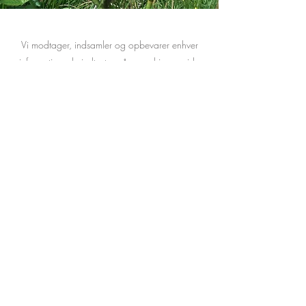
Vi modtager, indsamler og opbevarer enhver
information, du indtaster på vores hjemmeside
eller giver os på anden måde. Derudover
indsamler vi den internetprotokol (IP)-adresse,
der bruges til at forbinde din computer til
internettet; Log på; email adresse;
adgangskode; computer- og
forbindelsesoplysninger og købshistorik. Vi kan
bruge softwareværktøjer til at måle og indsamle
sessionsoplysninger, herunder sidesvartider,
varighed af besøg på bestemte sider,
information om sideinteraktion og metoder, der
bruges til at browse væk fra siden. Vi indsamler
også personligt identificerbare oplysninger,
herunder navn, e-mail når de oplyses til os.